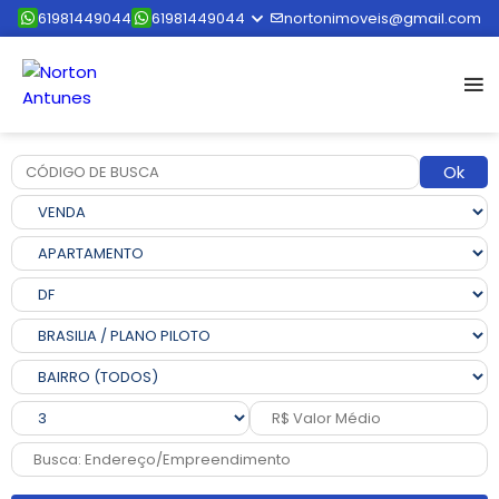
61981449044
61981449044
nortonimoveis@gmail.com
Ok