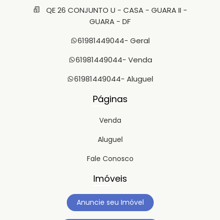
QE 26 CONJUNTO U - CASA - GUARA II -
GUARA - DF
61981449044
- Geral
61981449044
- Venda
61981449044
- Aluguel
Páginas
Venda
Aluguel
Fale Conosco
Imóveis
Anuncie seu Imóvel