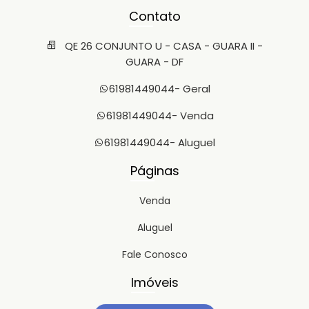
Contato
QE 26 CONJUNTO U - CASA - GUARA II -
GUARA - DF
61981449044
- Geral
61981449044
- Venda
61981449044
- Aluguel
Páginas
Venda
Aluguel
Fale Conosco
Imóveis