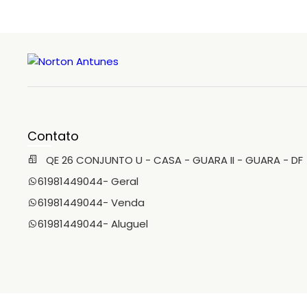
Contato
QE 26 CONJUNTO U - CASA - GUARA II - GUARA - DF
61981449044
- Geral
61981449044
- Venda
61981449044
- Aluguel