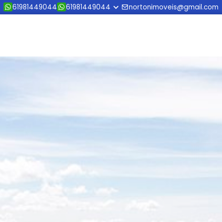
61981449044
61981449044
nortonimoveis@gmail.com