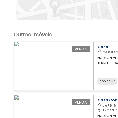
Outros Imóveis
Casa
VENDA
TAGUAT
NORTON VENDE! PRA INVESTI OU RESIDIR..
TERRENO CASA 
SALA DE ES
VEÍCULOS W
CASA 2 2 QUARTOS SALA COZINHA WC SOCIAL SEM LAJE CASA
300,00 m²
DE FUNDOS KIT
Casa Con
VENDA
JARDIM BOTANICO-CONDOMÍNIO ESTANCIA
QUINTAS 
NORTON VENDE! PRA AGRADAR GREGOS 