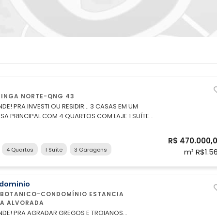
INGA NORTE-QNG 43
. 3 CASAS EM UM
PRINCIPAL COM 4 QUARTOS COM LAJE 1 SUÍTE
TAR SALA DE JANTAR GARAGEM COBERTA PARA 3
C SOCIAL COZINHA COM COPA ÁREA DE SERVIÇO
R$ 470.000,
4 Quartos
1 Suíte
3 Garagens
m² R$1.5
NET SALA, QUARTO E WC MAIORES
INFORMAÇÕES E OU VISITAS: NORTON ANTUNES 98144-9044
dominio
DA ALVORADA
E TROIANOS...