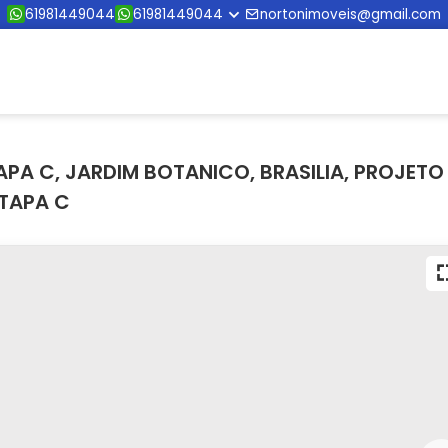
61981449044
61981449044
nortonimoveis@gmail.com
PA C, JARDIM BOTANICO, BRASILIA, PROJETO
ETAPA C