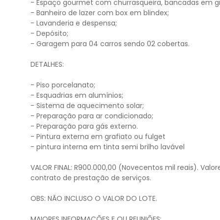
- Espaço gourmet com churrasqueira, bancadas em g
- Banheiro de lazer com box em blindex;
- Lavanderia e despensa;
- Depósito;
- Garagem para 04 carros sendo 02 cobertas.
DETALHES:
- Piso porcelanato;
- Esquadrias em alumínios;
- Sistema de aquecimento solar;
- Preparação para ar condicionado;
- Preparação para gás externo.
- Pintura externa em grafiato ou fulget
- pintura interna em tinta semi brilho lavável
VALOR FINAL: R900.000,00 (Novecentos mil reais). Valore
contrato de prestação de serviços.
OBS: NÃO INCLUSO O VALOR DO LOTE.
MAIORES INFORMAÇÕES E OU REUNIÕES: