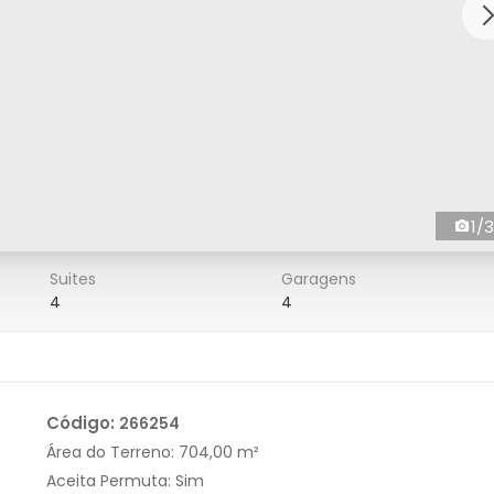
1/3
Suites
Garagens
4
4
Código:
266254
Área do Terreno:
704,00 m²
Aceita Permuta:
Sim