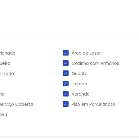
cionado
Área de Lazer
ueira
Cozinha com Armários
lizado
Guarita
Lavabo
nd
Varanda
Serviço Coberta
Piso em Porcelanato
Nova