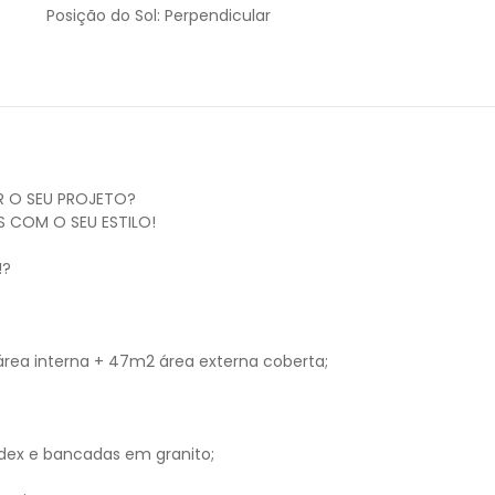
Posição do Sol:
Perpendicular
R O SEU PROJETO?
 COM O SEU ESTILO!
!?
rea interna + 47m2 área externa coberta;
ndex e bancadas em granito;