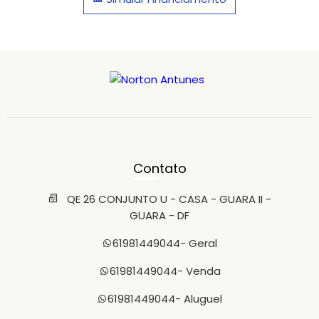
Contato
QE 26 CONJUNTO U - CASA - GUARA II -
GUARA - DF
61981449044
- Geral
61981449044
- Venda
61981449044
- Aluguel