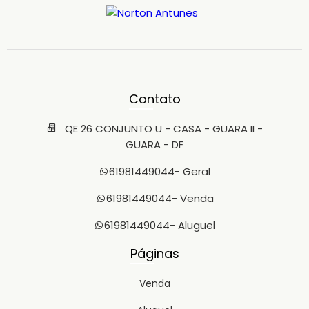
Contato
QE 26 CONJUNTO U - CASA - GUARA II -
GUARA - DF
61981449044
- Geral
61981449044
- Venda
61981449044
- Aluguel
Páginas
Venda