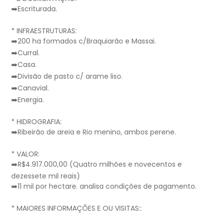
➡️Escriturada.
* INFRAESTRUTURAS:
➡️200 ha formados c/Braquiarão e Massai.
➡️Curral.
➡️Casa.
➡️Divisão de pasto c/ arame liso.
➡️Canavial.
➡️Energia.
* HIDROGRAFIA:
➡️Ribeirão de areia e Rio menino, ambos perene.
* VALOR:
➡️R$4.917.000,00 (Quatro milhões e novecentos e
dezessete mil reais)
➡️11 mil por hectare. analisa condições de pagamento.
* MAIORES INFORMAÇÕES E OU VISITAS::