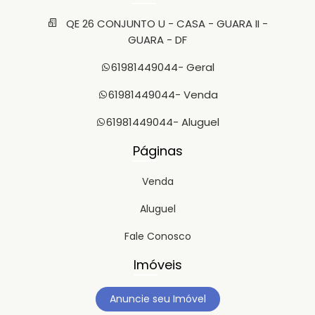
QE 26 CONJUNTO U - CASA - GUARA II -
GUARA - DF
61981449044
- Geral
61981449044
- Venda
61981449044
- Aluguel
Páginas
Venda
Aluguel
Fale Conosco
Imóveis
Anuncie seu Imóvel